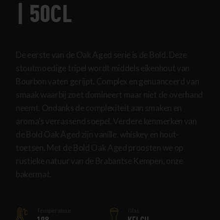
| 50CL
De eerste van de Oak Aged serie is de Bold. Deze
stoutmoedige tripel wordt middels eikenhout van
Bourbon vaten gerijpt. Complex en genuanceerd van
smaak waarbij zoet domineert maar niet de overhand
neemt. Ondanks de complexiteit aan smaken en
aroma’s verrassend soepel. Verdere kenmerken van
de Bold Oak Aged zijn vanille, whiskey en hout-
toetsen. Met de Bold Oak Aged proosten we op
rustieke natuur van de Brabantse Kempen, onze
bakermat.
Temperatuur
Glas
10
KELCH