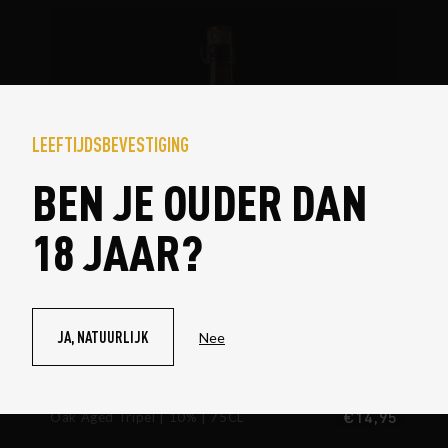
LEEFTIJDSBEVESTIGING
BEN JE OUDER DAN
18 JAAR?
NIET
BESCHIKBAAR
JA, NATUURLIJK
Nee
THE BOLD OAK AGED | 75CL
€
14,95
Oak Aged Tripel
10%
75CL