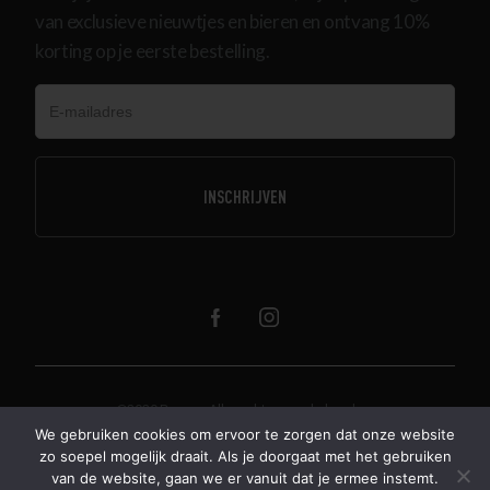
van exclusieve nieuwtjes en bieren en ontvang 10%
korting op je eerste bestelling.
@2020 Beerze. Alle rechten voorbehouden.
Algemene voorwaarden
Over ons
We gebruiken cookies om ervoor te zorgen dat onze website
zo soepel mogelijk draait. Als je doorgaat met het gebruiken
Verzenden & retourneren
Privacy
Disclaimer
Herroeping
van de website, gaan we er vanuit dat je ermee instemt.