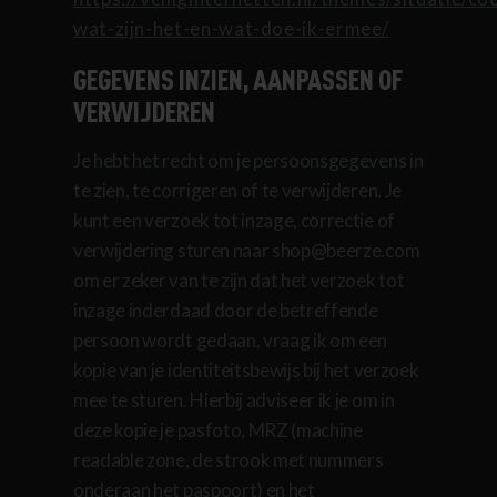
wat-zijn-het-en-wat-doe-ik-ermee/
GEGEVENS INZIEN, AANPASSEN OF
VERWIJDEREN
Je hebt het recht om je persoonsgegevens in
te zien, te corrigeren of te verwijderen. Je
kunt een verzoek tot inzage, correctie of
verwijdering sturen naar shop@beerze.com
om er zeker van te zijn dat het verzoek tot
inzage inderdaad door de betreffende
persoon wordt gedaan, vraag ik om een
kopie van je identiteitsbewijs bij het verzoek
mee te sturen. Hierbij adviseer ik je om in
deze kopie je pasfoto, MRZ (machine
readable zone, de strook met nummers
onderaan het paspoort) en het