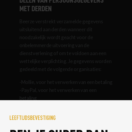
MET DERDEN
Beerze verstrekt verzamelde gegevens
uitsluitend aan derden wanneer dit
noodzakelijk wordt geacht voor de
onbelemmerde uitvoering van de
dienstverlening of om te voldoen aan een
wettelijke verplichting. Je gegevens worden
gedeeld met de volgende organisaties:
-Mollie, voor het verwerken van een betaling
-PayPal, voor het verwerken van een
betaling
-Silvasoft, voor het verwerken van de
boekhouding
LEEFTIJDSBEVESTIGING
-Belastingdienst, voor de wettelijke
bepaling