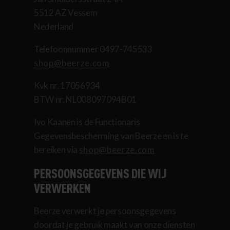
5512 AZ Vessem
Nederland
Telefoonnummer 0497-745533
shop@beerze.com
Kvk nr. 17056934
BTW nr. NL008097094B01
Ivo Kaanen is de Functionaris
Gegevensbescherming van Beerze en is te
bereiken via
shop@beerze.com
PERSOONSGEGEVENS DIE WIJ
VERWERKEN
Beerze verwerkt je persoonsgegevens
doordat je gebruik maakt van onze diensten