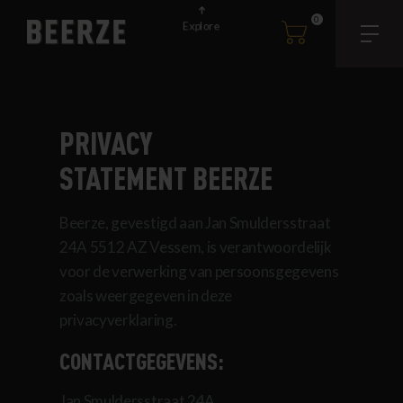
0
Explore
PRIVACY
STATEMENT BEERZE
Beerze, gevestigd aan Jan Smuldersstraat
24A 5512 AZ Vessem, is verantwoordelijk
voor de verwerking van persoonsgegevens
zoals weergegeven in deze
privacyverklaring.
CONTACTGEGEVENS:
Jan Smuldersstraat 24A