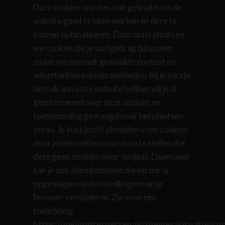
Deze cookies worden ook gebruikt om de
website goed te laten werken en deze te
kunnen optimaliseren. Daarnaast plaatsen
we cookies die je surfgedrag bijhouden
zodat we op maat gemaakte content en
advertenties kunnen aanbieden. Bij je eerste
bezoek aan onze website hebben wij je al
geïnformeerd over deze cookies en
toestemming gevraagd voor het plaatsen
ervan. Je kunt jezelf afmelden voor cookies
door je internetbrowser zo in te stellen dat
deze geen cookies meer opslaat. Daarnaast
kan je ook alle informatie die eerder is
opgeslagen via de instellingen van je
browser verwijderen. Zie voor een
toelichting:
https://veiliginternetten.nl/themes/situatie/co