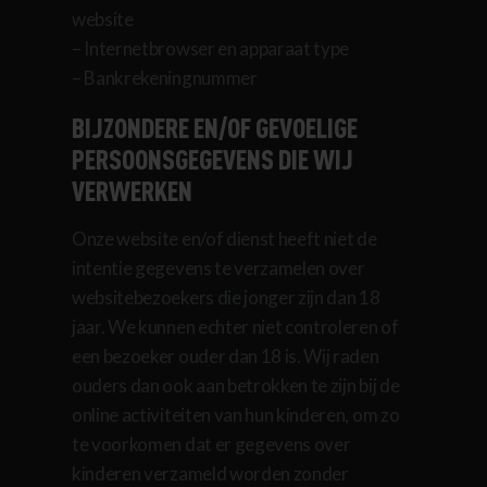
website
– Internetbrowser en apparaat type
– Bankrekeningnummer
BIJZONDERE EN/OF GEVOELIGE
PERSOONSGEGEVENS DIE WIJ
VERWERKEN
Onze website en/of dienst heeft niet de
intentie gegevens te verzamelen over
websitebezoekers die jonger zijn dan 18
jaar. We kunnen echter niet controleren of
een bezoeker ouder dan 18 is. Wij raden
ouders dan ook aan betrokken te zijn bij de
online activiteiten van hun kinderen, om zo
te voorkomen dat er gegevens over
kinderen verzameld worden zonder