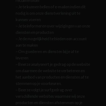
reclamefolder
– Je te kunnen bellen of e-mailen indien dit
nodig is om onze dienstverlening uit te
kunnen voeren
– Je te informeren over wijzigingen van onze
diensten en producten
– Je de mogelijkheid te bieden een account
aan te maken
– Om goederen en diensten bij je af te
leveren
– Beerze analyseert je gedrag op de website
om daarmee de website te verbeteren en
het aanbod van producten en diensten af te
stemmen op je voorkeuren.
– Beerze volgt je surfgedrag over
verschillende websites waarmee wij onze
producten en diensten afstemmen op je