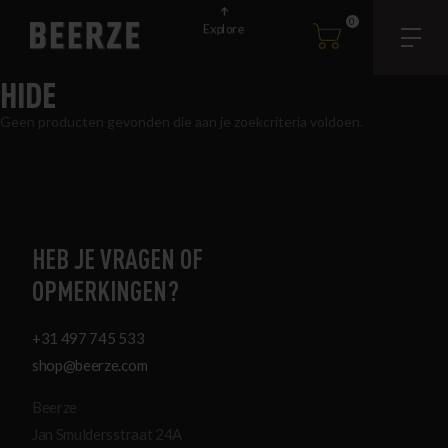
0
Explore
HIDE
Geen producten gevonden die aan je zoekcriteria voldoen.
HEB JE VRAGEN OF
OPMERKINGEN?
+31 497 745 533
shop@beerze.com
Beerze
Jan Smuldersstraat 24A