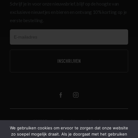
Schrijf je in voor onze nieuwsbrief, blijf op de hoogte van
exclusieve nieuwtjes en bieren en ontvang 10% korting op je
eerste bestelling.
@2020 Beerze. Alle rechten voorbehouden.
Algemene voorwaarden
Over ons
We gebruiken cookies om ervoor te zorgen dat onze website
zo soepel mogelijk draait. Als je doorgaat met het gebruiken
Verzenden & retourneren
Privacy
Disclaimer
Herroeping