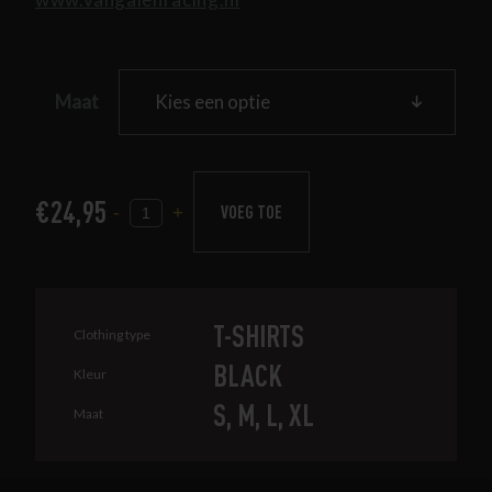
Maat
€
24,95
VOEG TOE
-
+
T-SHIRTS
Clothing type
BLACK
Kleur
S, M, L, XL
Maat