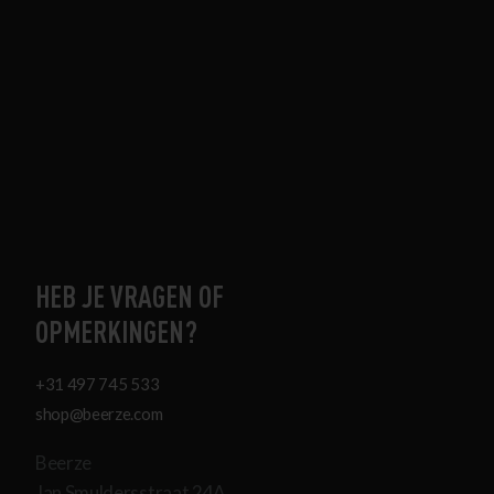
HEB JE VRAGEN OF
OPMERKINGEN?
+31 497 745 533
shop@beerze.com
Beerze
Jan Smuldersstraat 24A