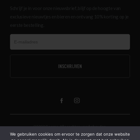
Schrijf je in voor onze nieuwsbrief, blijf op de hoogte van
exclusieve nieuwtjes en bieren en ontvang 10% korting op je
eerste bestelling.
@2020 Beerze. Alle rechten voorbehouden.
Algemene voorwaarden
Over ons
We gebruiken cookies om ervoor te zorgen dat onze website