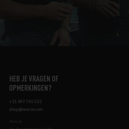
HEB JE VRAGEN OF
OPMERKINGEN?
+31 497 745 533
shop@beerze.com
Beerze
Jan Smuldersstraat 24A