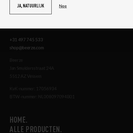
JA, NATUURLIJK
Nee
HEB JE VRAGEN OF
OPMERKINGEN?
+31 497 745 533
shop@beerze.com
Beerze
Jan Smuldersstraat 24A
5512 AZ Vessem
KvK-nummer: 17056934
BTW-nummer: NL008097094B01
HOME
ALLE PRODUCTEN