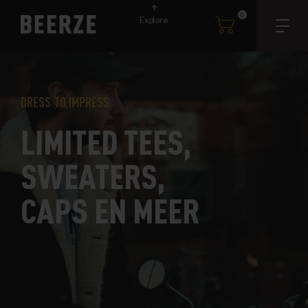
0
Explore
DRESS TO IMPRESS
LIMITED TEES,
SWEATERS,
CAPS EN MEER