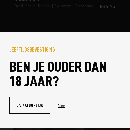
€
44,95
Bold. Brave. Basics.
Sweaters
Bordeaux
LEEFTIJDSBEVESTIGING
DE BEERZE BOX
BEN JE OUDER DAN
HET BESTE VAN
18 JAAR?
BEERZE
Beerze Box
JA, NATUURLIJK
Nee