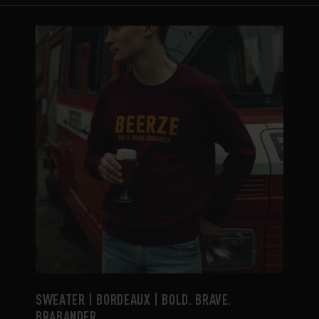
Type
Sweaters
Kleur
Maat
S
M
L
XL
Verwijder filters
SWEATER | BORDEAUX | BOLD. BRAVE.
BRABANDER