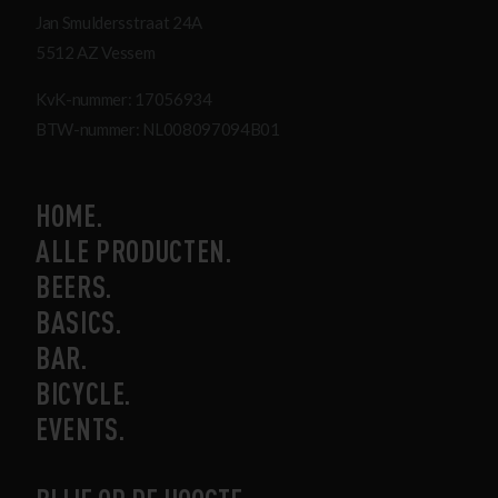
Jan Smuldersstraat 24A
5512 AZ Vessem
KvK-nummer: 17056934
BTW-nummer: NL008097094B01
HOME
ALLE PRODUCTEN
BEERS
BASICS
BAR
BICYCLE
EVENTS