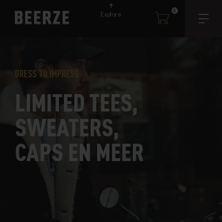
0
Explore
DRESS TO IMPRESS
LIMITED TEES,
SWEATERS,
CAPS EN MEER