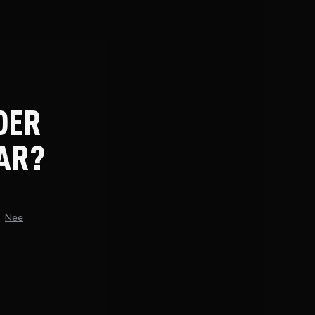
DER
AR?
Nee