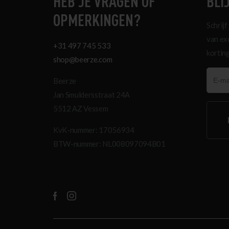
HEB JE VRAGEN OF
BLI
OPMERKINGEN?
Schrijf
van ex
+31 497 745 533
korting
shop@beerze.com
Beerze
Jan Smuldersstraat 24A
5512 AZ Vessem
KvK-nummer: 17056934
BTW-nummer: NL008097094B01