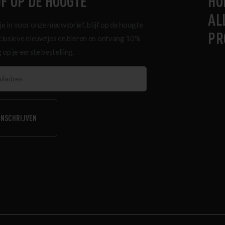
JF OP DE HOOGTE
HO
AL
 je in voor onze nieuwsbrief, blijf op de hoogte
PR
clusieve nieuwtjes en bieren en ontvang 10%
 op je eerste bestelling.